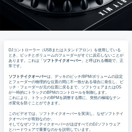
DJコントローラー（USBまたはスタンドアロン）を使用している
とき、ピッチとボリュームのフェーダーがすぐに反応しないことが
あります。これは「
ソフトテイクオーバー
」と呼ばれる機能で、正
常です。
ソフトテイクオーバー
は、デッキのピッチ/BPM/ボリュームの設定
とフェーダーの物理的な位置の間に不一致がある場合に発生し、ピ
ッチ・フェーダーが元の位置に戻るまで、ソフトウェアまたはOS
が一時的にトラックのBPMのコントロールを制御します。
これにより、トラックのBPMを調整する際に、突然の極端なテン
ポ変化を防ぐことができます。
このビデオでは、ソフトテイクオーバーを実演し、なぜソフトテイ
クオーバーが有効なのか、
そしてなぜソフトテイクオーバーがほぼすべてのDJソフトウェア
とハードウェアで重要なのかを説明しています。