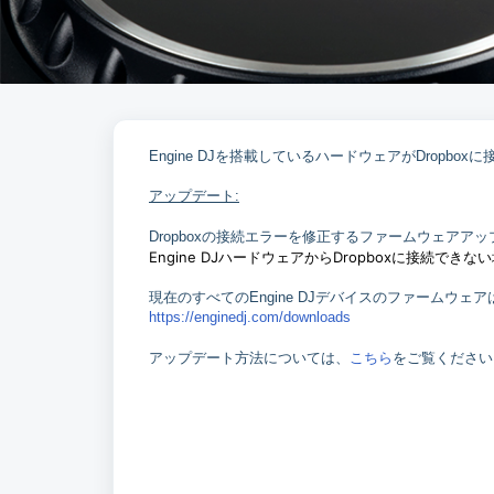
Engine DJを搭載しているハードウェアがDropb
アップデート:
Dropboxの接続エラーを修正するファームウェアア
Engine DJハードウェアからDropboxに接続で
現在のすべてのEngine DJデバイスのファームウ
https://enginedj.com/downloads
こちら
アップデート方法については、
をご覧くださ