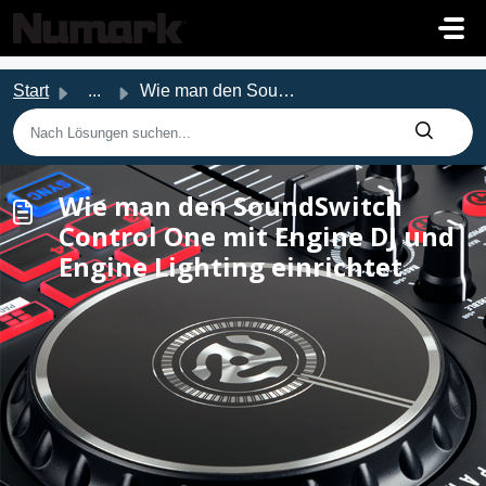
Zum hauptsächlichen Inhalt gehen
Start
...
Wie man den SoundSwitch Control One mit Engine DJ und Eng...
Wie man den SoundSwitch
Control One mit Engine DJ und
Engine Lighting einrichtet